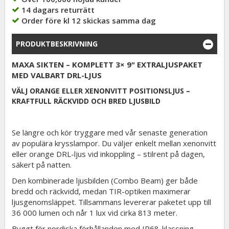
14 dagars returrätt
Order före kl 12 skickas samma dag
PRODUKTBESKRIVNING
MAXA SIKTEN – KOMPLETT 3× 9" EXTRALJUSPAKET
MED VALBART DRL-LJUS
VÄLJ ORANGE ELLER XENONVITT POSITIONSLJUS –
KRAFTFULL RÄCKVIDD OCH BRED LJUSBILD
Se längre och kör tryggare med vår senaste generation
av populära krysslampor. Du väljer enkelt mellan xenonvitt
eller orange DRL-ljus vid inkoppling – stilrent på dagen,
säkert på natten.
Den kombinerade ljusbilden (Combo Beam) ger både
bredd och räckvidd, medan TIR-optiken maximerar
ljusgenomsläppet. Tillsammans levererar paketet upp till
36 000 lumen och når 1 lux vid cirka 813 meter.
Byggt för nordiska förhållanden med IP68-klassning,