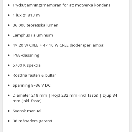
Tryckutjämningsmembran för att motverka kondens
1 lux @ 813 m
36 000 teoretiska lumen
Lamphus i aluminium
4× 20 W CREE + 4× 10 W CREE dioder (per lampa)
IP68-klassning
5700 K spektra
Rostfria fästen & bultar
Spänning 9–36 V DC
Diameter 218 mm | Höjd 232 mm (inkl. fäste) | Djup 84
mm (inkl. fäste)
Svensk manual
36 månaders garanti