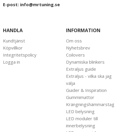
E-post:
info@mrtuning.se
HANDLA
INFORMATION
Kundtjänst
Om oss
Köpvillkor
Nyhetsbrev
Integritetspolicy
Coilovers
Logga in
Dynamiska blinkers
Extraljus guide
Extraljus - vilka ska jag
välja
Guider & Inspiration
Gummimattor
Krängningshämmarstag
LED belysning
LED moduler till
innerbelysning