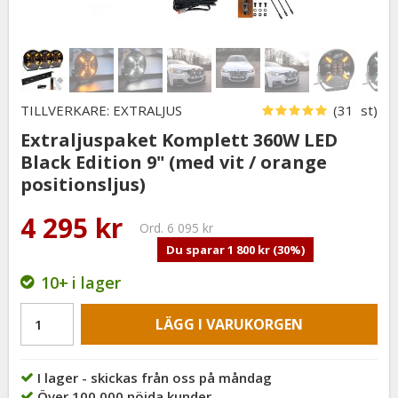
TILLVERKARE: EXTRALJUS
(31 st)
Extraljuspaket Komplett 360W LED
Black Edition 9" (med vit / orange
positionsljus)
4 295 kr
Ord.
6 095 kr
Du sparar
1 800 kr
(
30
%)
10+
i lager
LÄGG I VARUKORGEN
I lager - skickas från oss på måndag
Över 100,000 nöjda kunder