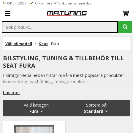
0413 - 32002
Order före kl 12 skickas samma dag
Välj bilmodell
Seat
Fura
BILSTYLING, TUNING & TILLBEHÖR TILL
SEAT FURA
I katagorierna nedan hittar ni våra mest populära produkter
inom styling, väghållning, tuningprodukter.
Är det något som du funderar över eller inte hittar i vårt
Läs mer
sortiment är du alltid välkommen att kontakta oss.
Vald kategori:
Sortera på
:
Till Seat Fura.
Fura
Standard