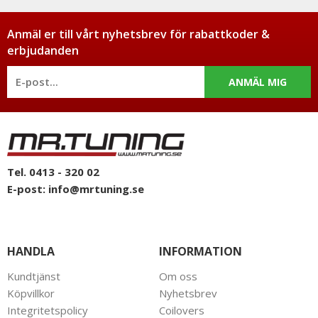
Anmäl er till vårt nyhetsbrev för rabattkoder &
erbjudanden
ANMÄL MIG
Tel. 0413 - 320 02
E-post:
info@mrtuning.se
HANDLA
INFORMATION
Kundtjänst
Om oss
Köpvillkor
Nyhetsbrev
Integritetspolicy
Coilovers