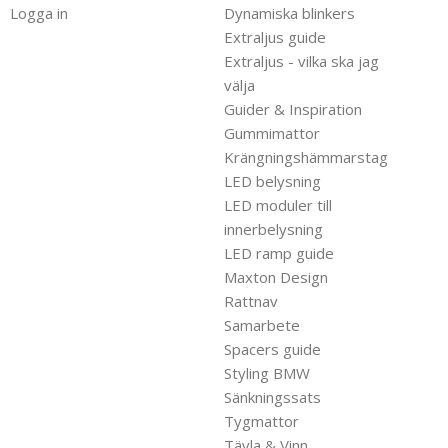
Logga in
Dynamiska blinkers
Extraljus guide
Extraljus - vilka ska jag
välja
Guider & Inspiration
Gummimattor
Krängningshämmarstag
LED belysning
LED moduler till
innerbelysning
LED ramp guide
Maxton Design
Rattnav
Samarbete
Spacers guide
Styling BMW
Sänkningssats
Tygmattor
Tävla & Vinn