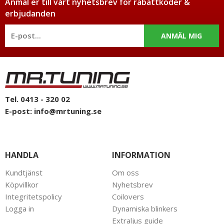
Anmäl er till vårt nyhetsbrev för rabattkoder &
erbjudanden
ANMÄL MIG
Tel. 0413 - 320 02
E-post:
info@mrtuning.se
HANDLA
INFORMATION
Kundtjänst
Om oss
Köpvillkor
Nyhetsbrev
Integritetspolicy
Coilovers
Logga in
Dynamiska blinkers
Extraljus guide