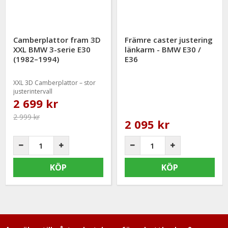
Camberplattor fram 3D
Främre caster justering
XXL BMW 3-serie E30
länkarm - BMW E30 /
(1982–1994)
E36
XXL 3D Camberplattor – stor
justerintervall
2 699 kr
2 999 kr
2 095 kr
KÖP
KÖP