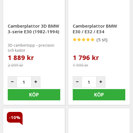
Camberplattor 3D BMW
Camberplattor BMW
3-serie E30 (1982-1994)
E30 / E32 / E34
(5 st)
3D-cambertopp – precision
och kastor
1 889 kr
1 796 kr
2 099 kr
1 995 kr
KÖP
KÖP
-10%