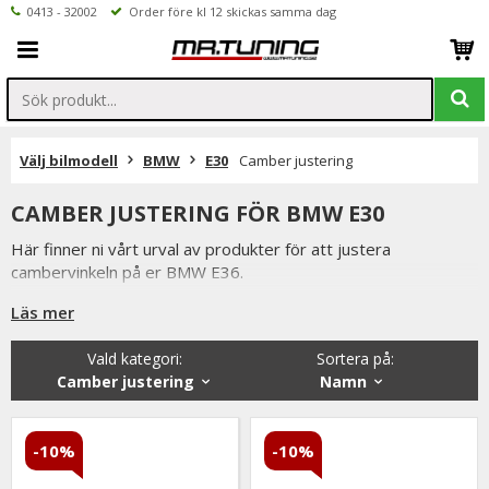
0413 - 32002
Order före kl 12 skickas samma dag
Välj bilmodell
BMW
E30
Camber justering
CAMBER JUSTERING FÖR BMW E30
Här finner ni vårt urval av produkter för att justera
cambervinkeln på er BMW E36.
Camberkitten till bakvagnen ger er möjlighet att justera
Läs mer
cambervinkeln på bakhjulen.
Vald kategori:
Sortera på
:
Med våra camberplattor till framvagnen kan ni justera
Camber justering
Namn
cambervinkeln på framhjulen.
-10%
-10%