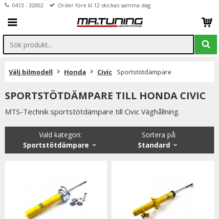
0413 - 32002
Order före kl 12 skickas samma dag
Välj bilmodell
Honda
Civic
Sportstötdämpare
SPORTSTÖTDÄMPARE TILL HONDA CIVIC
MTS-Technik sportstötdämpare till Civic Väghållning.
Vald kategori:
Sortera på
:
Sportstötdämpare
Standard