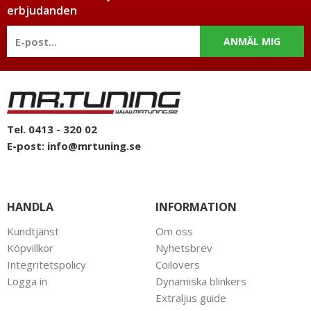
erbjudanden
ANMÄL MIG
Tel. 0413 - 320 02
E-post:
info@mrtuning.se
HANDLA
INFORMATION
Kundtjänst
Om oss
Köpvillkor
Nyhetsbrev
Integritetspolicy
Coilovers
Logga in
Dynamiska blinkers
Extraljus guide