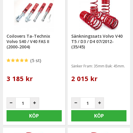
Vi håller alltid konkurrenskraftiga priser utan att tumma på
kvaliteten hos sänkningssatserna & vi strävar alltid efter att
erbjuda en så god service som möjligt samt snabba
leveranser. Ordrar lagda före kl 12.00 skickas samma dag.
Coilovers Ta-Technix
Sänkningssats Volvo V40
Volvo S40 / V40 FAS II
T5 / D3 / D4 07/2012-
(2000-2004)
(35/45)
(5 st)
Sänker Fram: 35mm Bak: 45mm.
3 185 kr
2 015 kr
KÖP
KÖP