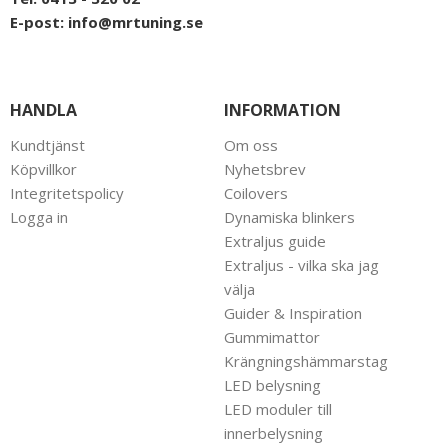
E-post:
info@mrtuning.se
HANDLA
INFORMATION
Kundtjänst
Om oss
Köpvillkor
Nyhetsbrev
Integritetspolicy
Coilovers
Logga in
Dynamiska blinkers
Extraljus guide
Extraljus - vilka ska jag
välja
Guider & Inspiration
Gummimattor
Krängningshämmarstag
LED belysning
LED moduler till
innerbelysning