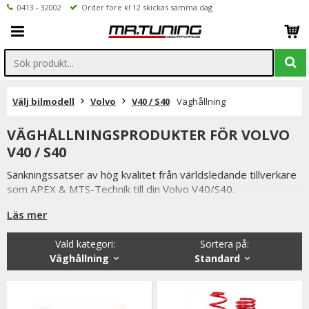
0413 - 32002
Order före kl 12 skickas samma dag
Välj bilmodell
Volvo
V40 / S40
Väghållning
VÄGHÅLLNINGSPRODUKTER FÖR VOLVO
V40 / S40
Sänkningssatser av hög kvalitet från världsledande tillverkare
som APEX & MTS-Technik till din Volvo V40/S40.
Våra sänkningssatser är tillverkade för att ge din Volvo
Läs mer
V40/S40 bättre väghållning men sänkningssatserna ger även
din bil ett personligare & sportigare utseende.
Vald kategori:
Sortera på
:
Vi erbjuder även coilovers från välkända XYZ vilket är oerhört
Väghållning
Standard
prisvärda coilovers. XYZ är relativt nya på den svenska
marknaden men är ett etablerat bolag med många års
erfarenhet.