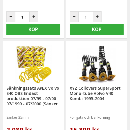
KÖP
KÖP
Sänkningssats APEX Volvo
XYZ Coilovers SuperSport
S40 OBS Endast
Mono-tube Volvo V40
produktion 07/99 - 07/00
Kombi 1995-2004
07/1999 - 07/2000 (Sänker
35mm)
Sänker 35mm
För gata och bankörning
2 089 kr
15 809 kr