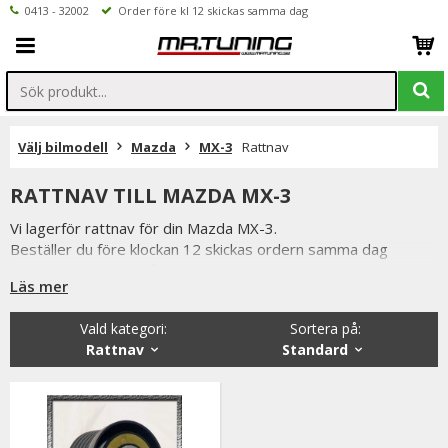
0413 - 32002
Order före kl 12 skickas samma dag
Välj bilmodell
Mazda
MX-3
Rattnav
RATTNAV TILL MAZDA MX-3
Vi lagerför rattnav för din Mazda MX-3.
Beställer du före klockan 12 skickas ordern samma dag
förutsatta att varan finns i lager.
Läs mer
Vi på Mr Tuning har själva ett stort intresse för bilstyling &
biltuning, därför vet vi att de produkter vi erbjuder håller
Vald kategori:
Sortera på
:
måttet. Handgjuta rattnav från Italienska Luisi.
Rattnav
Standard
Du har alltid 14 dagars returrätt och om du har några frågor
får du gärna kontakta oss då vi själva har ett brinnande
intresse för bilstyling & biltuning och svarar gladeligen på era
funderingar. På vardagar mellan 09 - 16 kan ni nå oss via
telefon: 0413-32002. Ni når oss även via