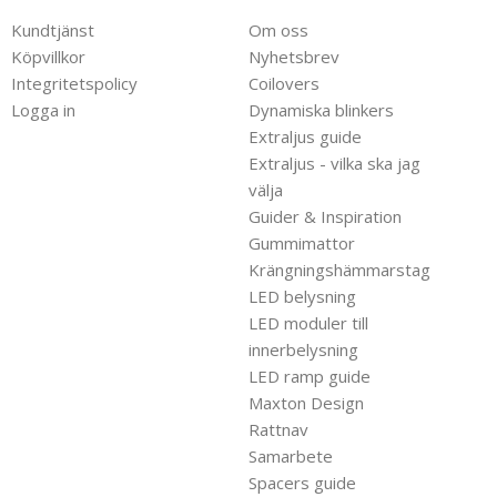
Kundtjänst
Om oss
Köpvillkor
Nyhetsbrev
Integritetspolicy
Coilovers
Logga in
Dynamiska blinkers
Extraljus guide
Extraljus - vilka ska jag
välja
Guider & Inspiration
Gummimattor
Krängningshämmarstag
LED belysning
LED moduler till
innerbelysning
LED ramp guide
Maxton Design
Rattnav
Samarbete
Spacers guide