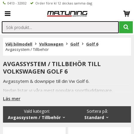
0413 - 32002
Order före kl 12 skickas samma dag
Välj bilmodell
Volkswagen
Golf
Golf 6
Avgassystem / Tillbehör
AVGASSYSTEM / TILLBEHÖR TILL
VOLKSWAGEN GOLF 6
Avgassytem & downpipe till din Vw Golf 6.
Nedan listar vi våra mest populära sportljuddämpare,
sportavgassystem samt downpipe till Vw Golf 6.
Läs mer
Vi håller alltid konkurrenskraftiga priser utan att tumma på
Vald kategori:
Sortera på
:
kvaliteten hos på produkterna & vi strävar alltid efter att
Avgassystem / Tillbehör
Standard
erbjuda en så god service som möjligt samt snabba
leveranser. Ordrar lagda före kl 12.00 skickas samma dag.