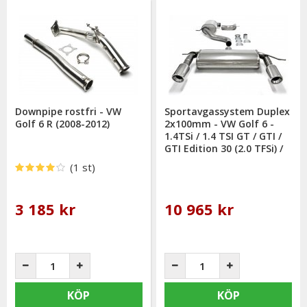
Downpipe rostfri - VW
Sportavgassystem Duplex
Golf 6 R (2008-2012)
2x100mm - VW Golf 6 -
1.4TSi / 1.4 TSI GT / GTI /
GTI Edition 30 (2.0 TFSi) /
GVI 1.4TSi / 1.8TSi (2008-
(1 st)
3 185 kr
10 965 kr
KÖP
KÖP