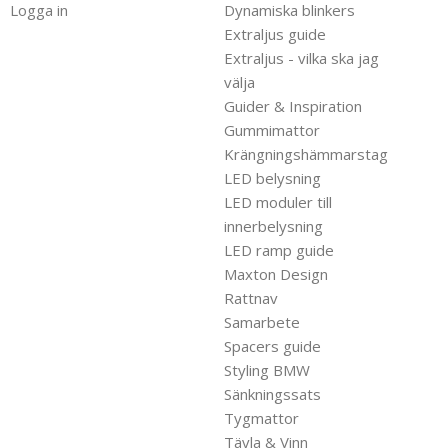
Logga in
Dynamiska blinkers
Extraljus guide
Extraljus - vilka ska jag
välja
Guider & Inspiration
Gummimattor
Krängningshämmarstag
LED belysning
LED moduler till
innerbelysning
LED ramp guide
Maxton Design
Rattnav
Samarbete
Spacers guide
Styling BMW
Sänkningssats
Tygmattor
Tävla & Vinn