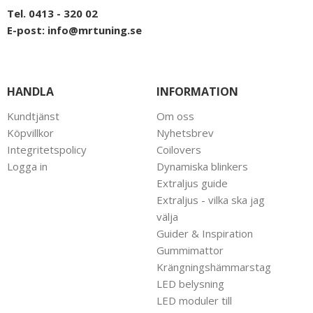
Tel. 0413 - 320 02
E-post:
info@mrtuning.se
HANDLA
INFORMATION
Kundtjänst
Om oss
Köpvillkor
Nyhetsbrev
Integritetspolicy
Coilovers
Logga in
Dynamiska blinkers
Extraljus guide
Extraljus - vilka ska jag
välja
Guider & Inspiration
Gummimattor
Krängningshämmarstag
LED belysning
LED moduler till