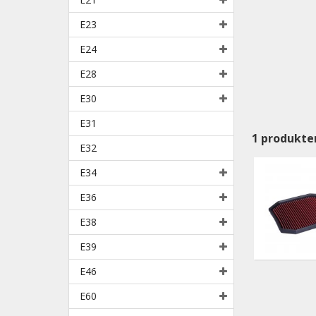
E23
E24
E28
E30
E31
1
produkte
E32
E34
E36
E38
E39
E46
E60