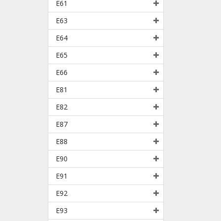
E61
E63
E64
E65
E66
E81
E82
E87
E88
E90
E91
E92
E93