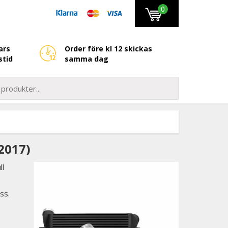
0
ars
Order före kl 12 skickas
stid
samma dag
2017)
ll
ss.