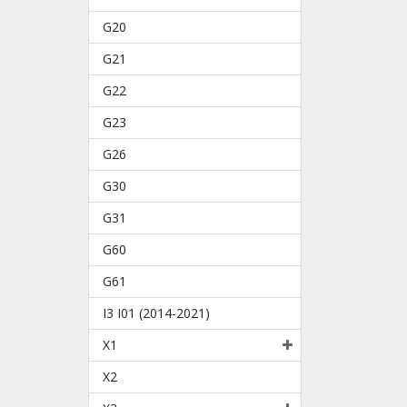
G20
G21
G22
G23
G26
G30
G31
G60
G61
I3 I01 (2014-2021)
X1
X2