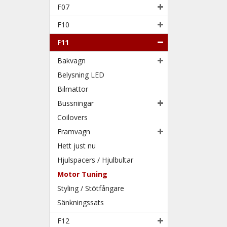
F07
F10
F11
Bakvagn
Belysning LED
Bilmattor
Bussningar
Coilovers
Framvagn
Hett just nu
Hjulspacers / Hjulbultar
Motor Tuning
Styling / Stötfångare
Sänkningssats
F12