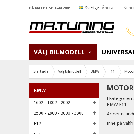
Sverige
Ändra
Kundt
PÅ NÄTET SEDAN 2009
VÄLJ BILMODELL
UNIVERSA
Startsida
Välj bilmodell
BMW
F11
Motor
MOTOR 
BMW
I kategoriern
1602 - 1802 - 2002
BMW F11.
2500 - 2800 - 3000 - 3300
Är det ni und
Inne på valfri
E12
E21