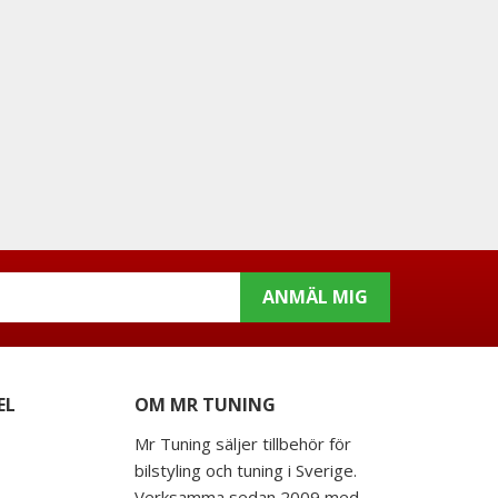
ANMÄL MIG
EL
OM MR TUNING
Mr Tuning säljer tillbehör för
bilstyling och tuning i Sverige.
Verksamma sedan 2009 med