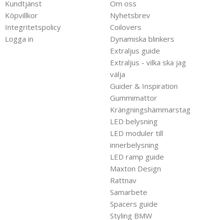
Kundtjänst
Om oss
Köpvillkor
Nyhetsbrev
Integritetspolicy
Coilovers
Logga in
Dynamiska blinkers
Extraljus guide
Extraljus - vilka ska jag
välja
Guider & Inspiration
Gummimattor
Krängningshämmarstag
LED belysning
LED moduler till
innerbelysning
LED ramp guide
Maxton Design
Rattnav
Samarbete
Spacers guide
Styling BMW