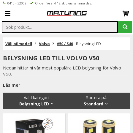
0413 - 32002
Order före kl 12 skickas samma dag
Välj bilmodell
Volvo
V50 / S40
Belysning LED
BELYSNING LED TILL VOLVO V50
Nedan hittar ni vår mest populära LED belysning för Volvo
V50.
Är det något ni undrar över eller saknar i vårt sortiment ser vi
Läs mer
fram emot att ni kontaktar oss.
Vald kategori:
Sortera på
:
Ni når oss på 041332002 (vardagar 9-16) eller per mail
Belysning LED
Standard
info@mrtuning.se