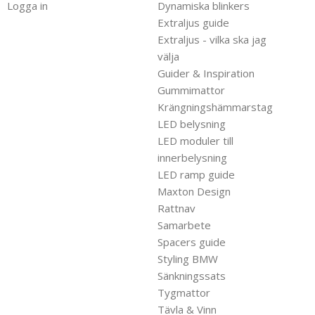
Logga in
Dynamiska blinkers
Extraljus guide
Extraljus - vilka ska jag
välja
Guider & Inspiration
Gummimattor
Krängningshämmarstag
LED belysning
LED moduler till
innerbelysning
LED ramp guide
Maxton Design
Rattnav
Samarbete
Spacers guide
Styling BMW
Sänkningssats
Tygmattor
Tävla & Vinn