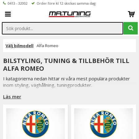
0413 - 32002
Order före kl 12 skickas samma dag
Välj bilmodell
Alfa Romeo
BILSTYLING, TUNING & TILLBEHÖR TILL
ALFA ROMEO
I katagorierna nedan hittar ni våra mest populära produkter
inom styling, väghållning, tuningprodukter.
Är det något som du funderar över eller inte hittar i vårt
Läs mer
sortiment är du alltid välkommen att kontakta oss.
Till Alfa Romeo.