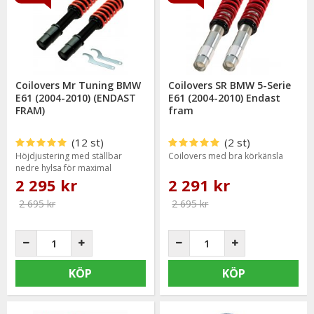
Vi håller alltid konkurrenskraftiga priser utan att tumma på
kvaliteten hos sänkningssatserna & vi strävar alltid efter att
erbjuda en så god service som möjligt samt snabba
leveranser.
Ordrar lagda före kl 12.00 skickas samma dag.
Coilovers Mr Tuning BMW
Coilovers SR BMW 5-Serie
E61 (2004-2010) (ENDAST
E61 (2004-2010) Endast
FRAM)
fram
(12 st)
(2 st)
Höjdjustering med ställbar
Coilovers med bra körkänsla
nedre hylsa för maximal
sänkning
2 295 kr
2 291 kr
2 695 kr
2 695 kr
KÖP
KÖP