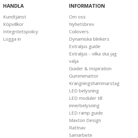
HANDLA
INFORMATION
Kundtjänst
Om oss
Köpvillkor
Nyhetsbrev
Integritetspolicy
Coilovers
Logga in
Dynamiska blinkers
Extraljus guide
Extraljus - vilka ska jag
välja
Guider & Inspiration
Gummimattor
Krängningshämmarstag
LED belysning
LED moduler till
innerbelysning
LED ramp guide
Maxton Design
Rattnav
Samarbete