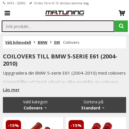
0413 - 32002
Order före kl 12 skickas samma dag
Välj bilmodell
BMW
E61
Coilovers
COILOVERS TILL BMW 5-SERIE E61 (2004-
2010)
Uppgradera din BMW 5-serie E61 (2004-2010) med coilovers
Vi lagerhåller ett brett utbud av olika modeller av coilovers
från välkända varumärken så som Mr Tuning, Shock Racing,
Läs mer
Ta-Technix, Redline, Blueline och MTS-Technik.
Vald kategori:
Sortera på
:
Med coilovers monterade kan du steglöst justera höjden på
Coilovers
Standard
din bil och få precis det utseende och vägegenskaper som du
önskar.
-15%
-15%