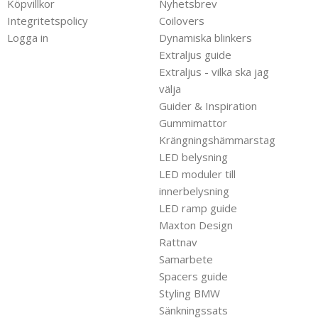
Köpvillkor
Nyhetsbrev
Integritetspolicy
Coilovers
Logga in
Dynamiska blinkers
Extraljus guide
Extraljus - vilka ska jag
välja
Guider & Inspiration
Gummimattor
Krängningshämmarstag
LED belysning
LED moduler till
innerbelysning
LED ramp guide
Maxton Design
Rattnav
Samarbete
Spacers guide
Styling BMW
Sänkningssats