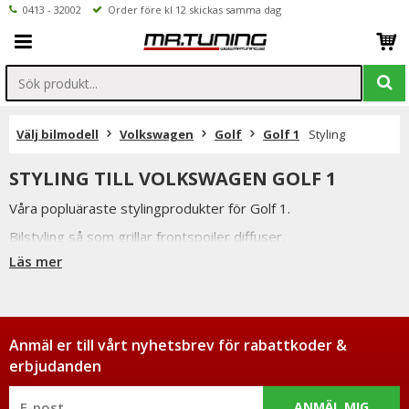
0413 - 32002
Order före kl 12 skickas samma dag
Välj bilmodell
Volkswagen
Golf
Golf 1
Styling
STYLING TILL VOLKSWAGEN GOLF 1
Våra popluäraste stylingprodukter för Golf 1.
Bilstyling så som grillar frontspoiler diffuser.
Läs mer
Du har alltid 14 dagars returrätt och om du har några frågor
får du gärna kontakta oss då vi själva har ett brinnande
intresse för bilstyling & biltuning och svarar gladeligen på era
funderingar. På vardagar mellan 09 - 16 kan ni nå oss via
telefon: 0413-32002. Ni når oss även via
Anmäl er till vårt nyhetsbrev för rabattkoder &
mail: info@mrtuning.se
erbjudanden
ANMÄL MIG