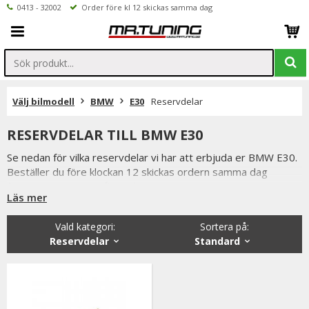
0413 - 32002
Order före kl 12 skickas samma dag
Välj bilmodell
BMW
E30
Reservdelar
RESERVDELAR TILL BMW E30
Se nedan för vilka reservdelar vi har att erbjuda er BMW E30.
Beställer du före klockan 12 skickas ordern samma dag
förutsatta att varan finns i lager.
Läs mer
Vi på Mr Tuning har själva ett stort intresse för bilstyling &
biltuning, därför vet vi att de reservdelar vi erbjuder håller
Vald kategori:
Sortera på
:
måttet.
Reservdelar
Standard
Du har alltid 14 dagars returrätt och om du har några frågor
får du gärna kontakta oss då vi själva har ett brinnande
intresse för bilstyling & biltuning och svarar gladeligen på era
funderingar. På vardagar mellan 09 - 16 kan ni nå oss via
telefon: 0413-32002. Ni når oss även via