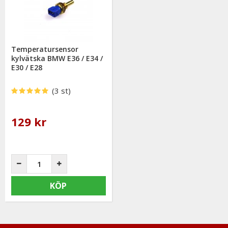
mail: info@mrtuning.se
Temperatursensor
kylvätska BMW E36 / E34 /
E30 / E28
(3 st)
129 kr
KÖP