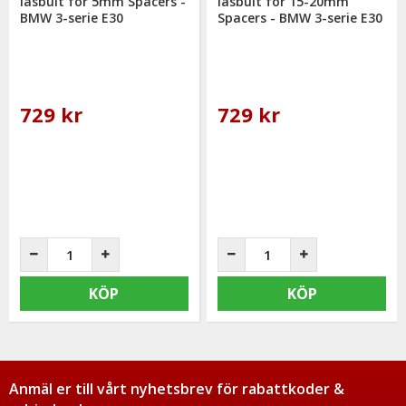
låsbult för 5mm Spacers -
låsbult för 15-20mm
BMW 3-serie E30
Spacers - BMW 3-serie E30
729 kr
729 kr
KÖP
KÖP
Anmäl er till vårt nyhetsbrev för rabattkoder &