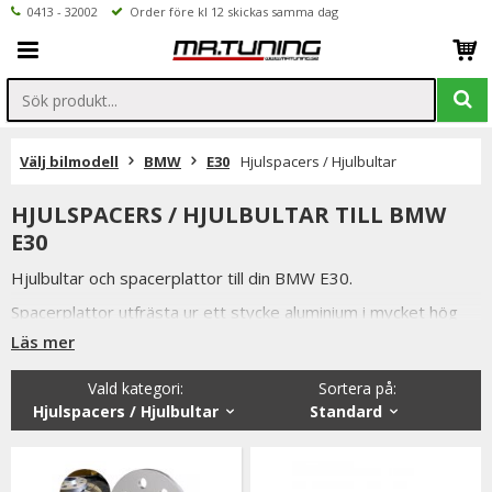
0413 - 32002
Order före kl 12 skickas samma dag
Välj bilmodell
BMW
E30
Hjulspacers / Hjulbultar
HJULSPACERS / HJULBULTAR TILL BMW
E30
Hjulbultar och spacerplattor till din BMW E30.
Spacerplattor utfrästa ur ett stycke aluminium i mycket hög
kvalitet.
Läs mer
Alla våra hjulbultar, låsbultar och hjulspacers är av högsta
Vald kategori:
Sortera på
:
kvalitet samtidigt som vi håller konkurrenskraftiga priser och
Hjulspacers / Hjulbultar
Standard
snabba leveranser.
Vi lager håller även ett brett sortiment utav andra bildelar till
BMW E30.