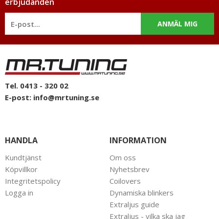
erbjudanden
ANMÄL MIG
Tel. 0413 - 320 02
E-post:
info@mrtuning.se
HANDLA
INFORMATION
Kundtjänst
Om oss
Köpvillkor
Nyhetsbrev
Integritetspolicy
Coilovers
Logga in
Dynamiska blinkers
Extraljus guide
Extraljus - vilka ska jag