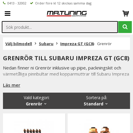
0413 - 32002
Order före kl 12 skickas samma dag
Välj bilmodell
Subaru
Impreza GT (GC8)
Grenrör
GRENRÖR TILL SUBARU IMPREZA GT (GC8)
Nedan finner ni Grenrör inklusive up pipe, packningskit och
värmetåliga pinnbultar med kopparmuttrar till Subaru Impreza
GT
Läs mer
Vald kategori:
Sortera på
:
Grenrör
Standard