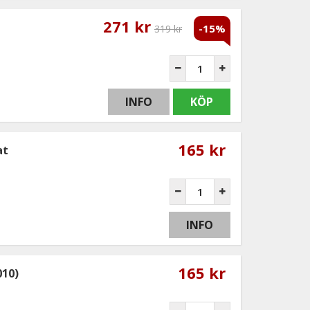
271 kr
-15%
319 kr
INFO
KÖP
165 kr
at
INFO
165 kr
010)