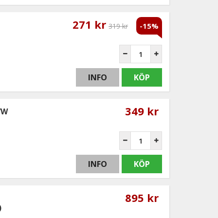
271 kr
-15%
319 kr
INFO
KÖP
349 kr
VW
INFO
KÖP
895 kr
)