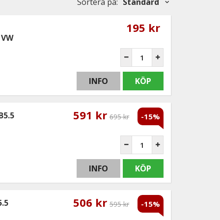
Sortera på
:
Standard
195 kr
- VW
INFO
KÖP
591 kr
B5.5
-15%
695 kr
INFO
KÖP
506 kr
.5
-15%
595 kr