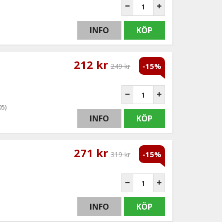
INFO
KÖP
212 kr
-15%
249 kr
05)
INFO
KÖP
271 kr
-15%
319 kr
INFO
KÖP