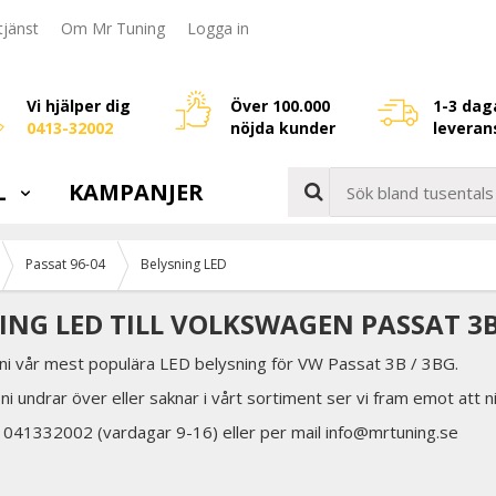
jänst
Om Mr Tuning
Logga in
Vi hjälper dig
Över 100.000
1-3 dag
0413-32002
nöjda kunder
leveran
L
KAMPANJER
Passat 96-04
Belysning LED
ING LED TILL VOLKSWAGEN PASSAT 3B
 ni vår mest populära LED belysning för VW Passat 3B / 3BG.
ni undrar över eller saknar i vårt sortiment ser vi fram emot att n
å 041332002 (vardagar 9-16) eller per mail info@mrtuning.se