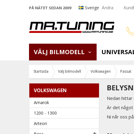
Sverige
Ändra
Kundt
PÅ NÄTET SEDAN 2009
VÄLJ BILMODELL
UNIVERSA
Startsida
Välj bilmodell
Volkswagen
Passat
BELYSN
VOLKSWAGEN
Nedan hittar
Amarok
Är det något 
1200 - 1300
Ni når oss p
Arteon
Bora