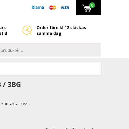
0
ars
Order före kl 12 skickas
stid
samma dag
 / 3BG
i kontaktar oss.