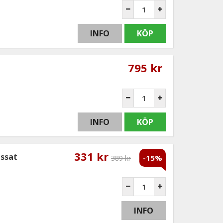
INFO
KÖP
795 kr
INFO
KÖP
331 kr
assat
-15%
389 kr
INFO