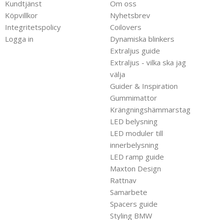
Kundtjänst
Om oss
Köpvillkor
Nyhetsbrev
Integritetspolicy
Coilovers
Logga in
Dynamiska blinkers
Extraljus guide
Extraljus - vilka ska jag
välja
Guider & Inspiration
Gummimattor
Krängningshämmarstag
LED belysning
LED moduler till
innerbelysning
LED ramp guide
Maxton Design
Rattnav
Samarbete
Spacers guide
Styling BMW