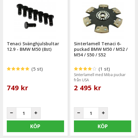
Tenaci Svänghjulsbultar
Sinterlamell Tenaci 6-
12.9 - BMW M50 (8st)
puckad BMW M50 / M52 /
M54 / S50 / S52
(5 st)
(1 st)
Sinterlamell med Miba puckar
från USA
749 kr
2 495 kr
KÖP
KÖP