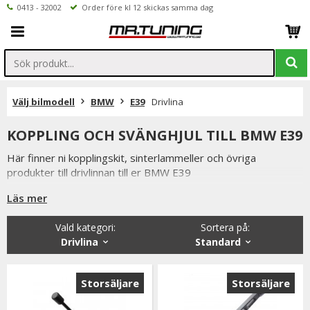
0413 - 32002
Order före kl 12 skickas samma dag
Välj bilmodell
BMW
E39
Drivlina
KOPPLING OCH SVÄNGHJUL TILL BMW E39
Här finner ni kopplingskit, sinterlammeller och övriga
produkter till drivlinnan till er BMW E39
Läs mer
Vald kategori:
Sortera på
:
Drivlina
Standard
Storsäljare
Storsäljare