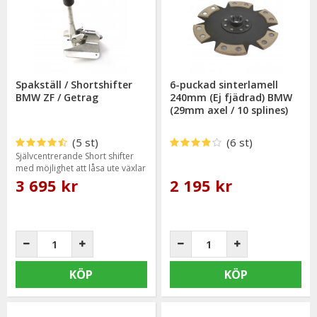
Spakställ / Shortshifter
6-puckad sinterlamell
BMW ZF / Getrag
240mm (Ej fjädrad) BMW
(29mm axel / 10 splines)
(5 st)
(6 st)
Självcentrerande Short shifter
med möjlighet att låsa ute växlar
3 695 kr
2 195 kr
KÖP
KÖP