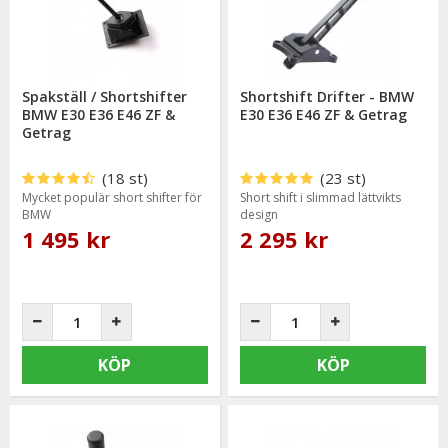
Spakställ / Shortshifter
Shortshift Drifter - BMW
BMW E30 E36 E46 ZF &
E30 E36 E46 ZF & Getrag
Getrag
(18 st)
(23 st)
Mycket populär short shifter för
Short shift i slimmad lättvikts
BMW
design
1 495 kr
2 295 kr
KÖP
KÖP