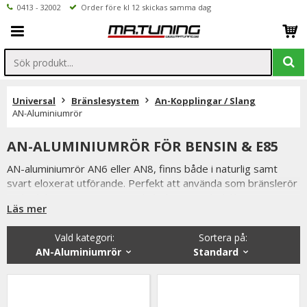
0413 - 32002
Order före kl 12 skickas samma dag
Universal
Bränslesystem
An-Kopplingar / Slang
AN-Aluminiumrör
AN-ALUMINIUMRÖR FÖR BENSIN & E85
AN-aluminiumrör AN6 eller AN8, finns både i naturlig samt
svart eloxerat utförande. Perfekt att använda som bränslerör
under bilen, men även som oljeledningar och dylikt i
Läs mer
motorrummet.
Vald kategori:
Sortera på
:
AN-Aluminiumrör
Standard