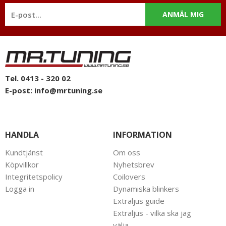
ANMÄL MIG
Tel. 0413 - 320 02
E-post:
info@mrtuning.se
HANDLA
INFORMATION
Kundtjänst
Om oss
Köpvillkor
Nyhetsbrev
Integritetspolicy
Coilovers
Logga in
Dynamiska blinkers
Extraljus guide
Extraljus - vilka ska jag
välja