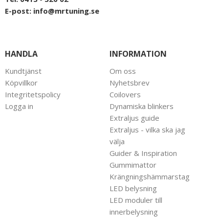
E-post:
info@mrtuning.se
HANDLA
INFORMATION
Kundtjänst
Om oss
Köpvillkor
Nyhetsbrev
Integritetspolicy
Coilovers
Logga in
Dynamiska blinkers
Extraljus guide
Extraljus - vilka ska jag
välja
Guider & Inspiration
Gummimattor
Krängningshämmarstag
LED belysning
LED moduler till
innerbelysning