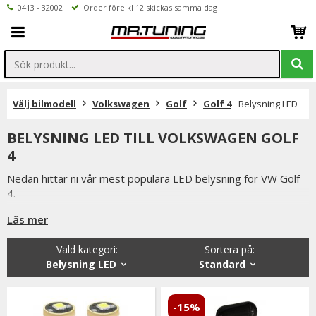
0413 - 32002
Order före kl 12 skickas samma dag
Välj bilmodell
Volkswagen
Golf
Golf 4
Belysning LED
BELYSNING LED TILL VOLKSWAGEN GOLF
4
Nedan hittar ni vår mest populära LED belysning för VW Golf
4.
Är det något ni undrar över eller saknar i vårt sortiment ser vi
Läs mer
fram emot att ni kontaktar oss.
Vald kategori:
Sortera på
:
Ni når oss på 041332002 (vardagar 9-16) eller per mail
Belysning LED
Standard
info@mrtuning.se
-15%