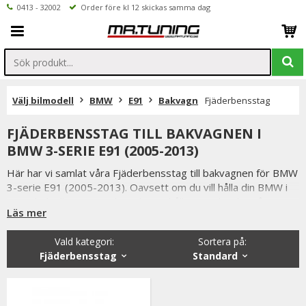
0413 - 32002
Order före kl 12 skickas samma dag
Välj bilmodell
BMW
E91
Bakvagn
Fjäderbensstag
FJÄDERBENSSTAG TILL BAKVAGNEN I
BMW 3-SERIE E91 (2005-2013)
Här har vi samlat våra Fjäderbensstag till bakvagnen för BMW
3-serie E91 (2005-2013). Oavsett om du vill hålla din BMW i
toppskick eller uppgradera din väghållning, erbjuder vårt
Läs mer
sortiment ett stort urval av bakvagnsprodukter.
Vald kategori:
Sortera på
:
Fjäderbensstag
Standard