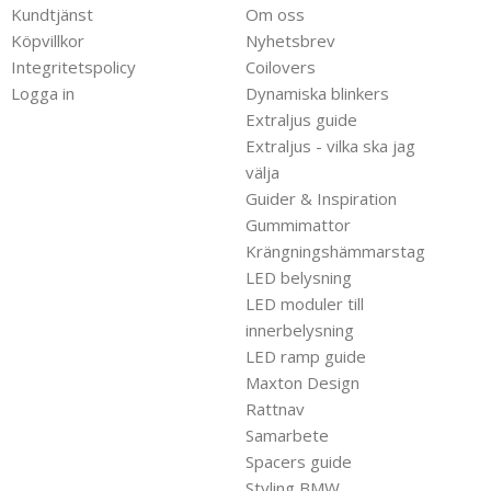
Kundtjänst
Om oss
Köpvillkor
Nyhetsbrev
Integritetspolicy
Coilovers
Logga in
Dynamiska blinkers
Extraljus guide
Extraljus - vilka ska jag
välja
Guider & Inspiration
Gummimattor
Krängningshämmarstag
LED belysning
LED moduler till
innerbelysning
LED ramp guide
Maxton Design
Rattnav
Samarbete
Spacers guide
Styling BMW