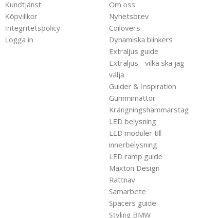
Kundtjänst
Om oss
Köpvillkor
Nyhetsbrev
Integritetspolicy
Coilovers
Logga in
Dynamiska blinkers
Extraljus guide
Extraljus - vilka ska jag
välja
Guider & Inspiration
Gummimattor
Krängningshämmarstag
LED belysning
LED moduler till
innerbelysning
LED ramp guide
Maxton Design
Rattnav
Samarbete
Spacers guide
Styling BMW