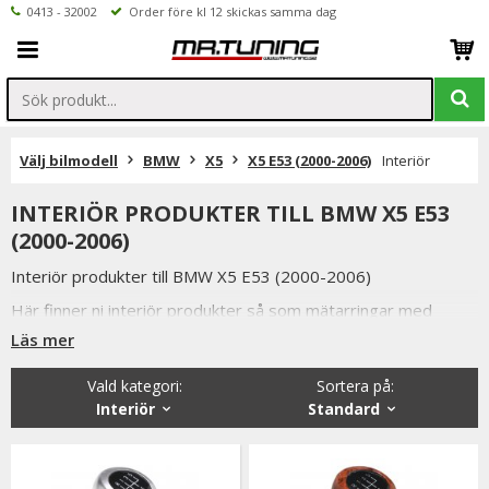
0413 - 32002
Order före kl 12 skickas samma dag
Välj bilmodell
BMW
X5
X5 E53 (2000-2006)
Interiör
INTERIÖR PRODUKTER TILL BMW X5 E53
(2000-2006)
Interiör produkter till BMW X5 E53 (2000-2006)
Här finner ni interiör produkter så som mätarringar med
mera.
Läs mer
Vald kategori:
Sortera på
:
Interiör
Standard