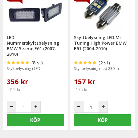
LED
Skyltbelysning LED Mr
Nummerskyltsbelysning
Tuning High Power BMW
BMW 5-serie E61 (2007-
E61 (2004-2010)
2010)
(8 st)
(2 st)
Skyltbelysning i LED
Skyltbelysning med 230lm
356 kr
157 kr
419 kr
175 kr
KÖP
KÖP