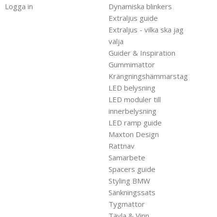
Logga in
Dynamiska blinkers
Extraljus guide
Extraljus - vilka ska jag
välja
Guider & Inspiration
Gummimattor
Krängningshämmarstag
LED belysning
LED moduler till
innerbelysning
LED ramp guide
Maxton Design
Rattnav
Samarbete
Spacers guide
Styling BMW
Sänkningssats
Tygmattor
Tävla & Vinn