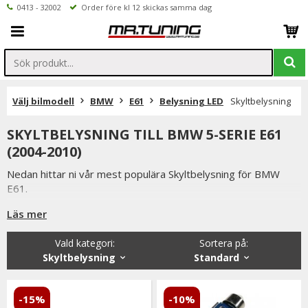
0413 - 32002
Order före kl 12 skickas samma dag
Välj bilmodell
BMW
E61
Belysning LED
Skyltbelysning
SKYLTBELYSNING TILL BMW 5-SERIE E61
(2004-2010)
Nedan hittar ni vår mest populära Skyltbelysning för BMW
E61.
Är det något ni undrar över eller saknar i vårt sortiment ser vi
Läs mer
fram emot att ni kontaktar oss.
Vald kategori:
Sortera på
:
Ni når oss på 041332002 (vardagar 9-16) eller per mail
Skyltbelysning
Standard
info@mrtuning.se
-15%
-10%