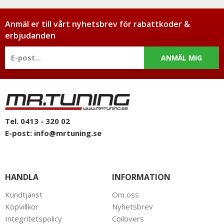
Anmäl er till vårt nyhetsbrev för rabattkoder &
erbjudanden
ANMÄL MIG
Tel. 0413 - 320 02
E-post:
info@mrtuning.se
HANDLA
INFORMATION
Kundtjänst
Om oss
Köpvillkor
Nyhetsbrev
Integritetspolicy
Coilovers