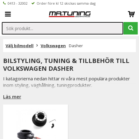
0413 - 32002
Order före kl 12 skickas samma dag
Välj bilmodell
Volkswagen
Dasher
BILSTYLING, TUNING & TILLBEHÖR TILL
VOLKSWAGEN DASHER
I katagorierna nedan hittar ni våra mest populära produkter
inom styling, väghållning, tuningprodukter.
Är det något som du funderar över eller inte hittar i vårt
Läs mer
sortiment är du alltid välkommen att kontakta oss.
Till Volkswagen Dasher.