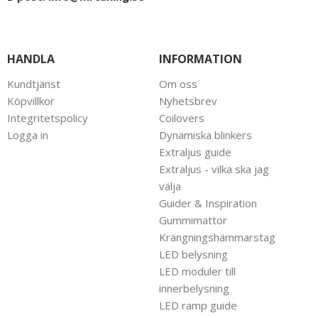
HANDLA
INFORMATION
Kundtjänst
Om oss
Köpvillkor
Nyhetsbrev
Integritetspolicy
Coilovers
Logga in
Dynamiska blinkers
Extraljus guide
Extraljus - vilka ska jag
välja
Guider & Inspiration
Gummimattor
Krängningshämmarstag
LED belysning
LED moduler till
innerbelysning
LED ramp guide