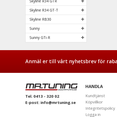
Skyline R34 GTR
Skyline R34 GT-T
Skyline RB30
Sunny
Sunny GTi-R
Anmäl er till vårt nyhetsbrev för ra
HANDLA
Kundtjänst
Tel. 0413 - 320 02
Köpvillkor
E-post:
info@mrtuning.se
Integritetspolicy
Logga in