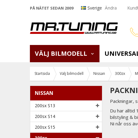
Sverige
Ändra
Kundt
PÅ NÄTET SEDAN 2009
VÄLJ BILMODELL
UNIVERSA
Startsida
Välj bilmodell
Nissan
300zx
M
PACKNI
NISSAN
Packningar, 
200sx S13
Du har alltid
200sx S14
bilstyling & 
Ni når oss äv
200sx S15
300zx