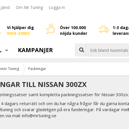
jänst
Om Mr Tuning
Logga in
Vi hjälper dig
Över 100.000
1-3 dag
0413-32002
nöjda kunder
leveran
L
KAMPANJER
otor Tuning
Packningar
NGAR TILL NISSAN 300ZX
sotningssatser samt kompletta packningssatser för Nissan 300zx.
 14 dagars returrätt och om du har några frågor får du gärna konta
biltuning och svarar gladeligen på era funderingar. På vardagar mel
en via mail: info@mrtuning.se