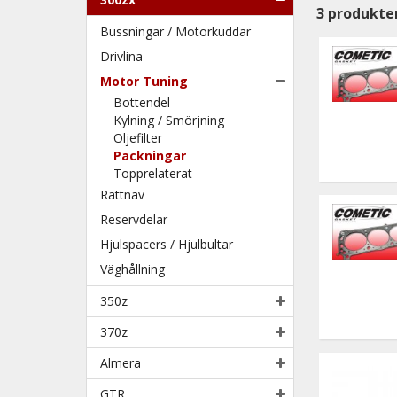
3
produkte
Bussningar / Motorkuddar
Drivlina
Motor Tuning
Bottendel
Kylning / Smörjning
Oljefilter
Packningar
Topprelaterat
Rattnav
Reservdelar
Hjulspacers / Hjulbultar
Väghållning
350z
370z
Almera
GTR