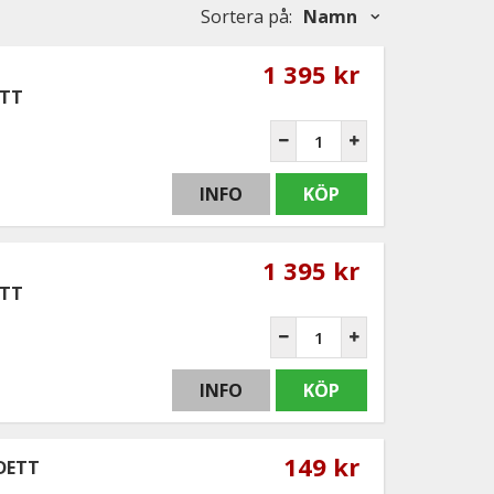
Sortera på
:
Namn
1 395 kr
ETT
INFO
KÖP
1 395 kr
ETT
INFO
KÖP
149 kr
0DETT