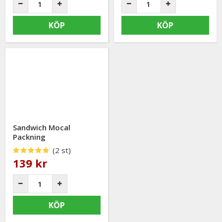
KÖP
KÖP
Sandwich Mocal
Packning
(2 st)
139 kr
KÖP