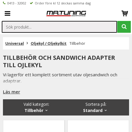
0413 - 32002
Order före kl 12 skickas samma dag
Universal
Oljekyl / Oljekylkit
Tillbehör
TILLBEHÖR OCH SANDWICH ADAPTER
TILL OJLEKYL
Vi lagerför ett komplett sortiment utav oljesandwich och
adaptrar.
Våra flesta kunder väljer en sandwich med termostat för att
Läs mer
snabbare få upp motorn i arbetstemperatur.
Vald kategori:
Sortera på
:
Tillbehör
Standard