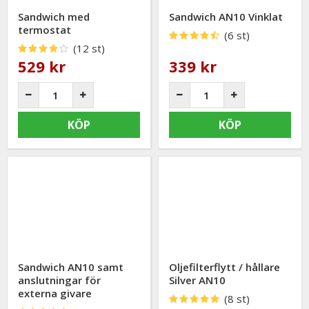
Sandwich med
Sandwich AN10 Vinklat
termostat
(6 st)
(12 st)
529 kr
339 kr
KÖP
KÖP
Sandwich AN10 samt
Oljefilterflytt / hållare
anslutningar för
Silver AN10
externa givare
(8 st)