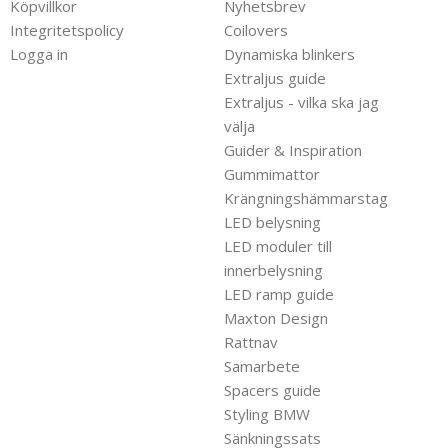
Köpvillkor
Nyhetsbrev
Integritetspolicy
Coilovers
Logga in
Dynamiska blinkers
Extraljus guide
Extraljus - vilka ska jag
välja
Guider & Inspiration
Gummimattor
Krängningshämmarstag
LED belysning
LED moduler till
innerbelysning
LED ramp guide
Maxton Design
Rattnav
Samarbete
Spacers guide
Styling BMW
Sänkningssats