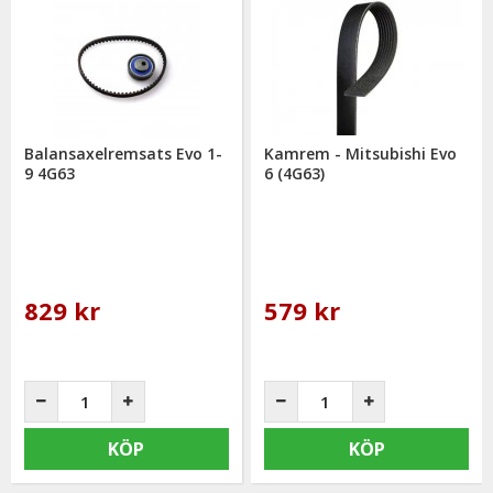
välkommen att kontakta oss för rådgivning.
Balansaxelremsats Evo 1-
Kamrem - Mitsubishi Evo
9 4G63
6 (4G63)
829 kr
579 kr
KÖP
KÖP