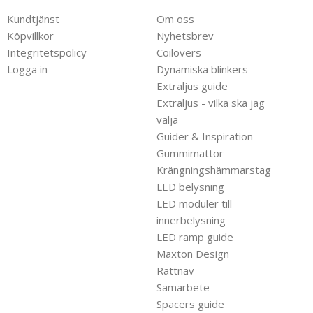
Kundtjänst
Om oss
Köpvillkor
Nyhetsbrev
Integritetspolicy
Coilovers
Logga in
Dynamiska blinkers
Extraljus guide
Extraljus - vilka ska jag
välja
Guider & Inspiration
Gummimattor
Krängningshämmarstag
LED belysning
LED moduler till
innerbelysning
LED ramp guide
Maxton Design
Rattnav
Samarbete
Spacers guide