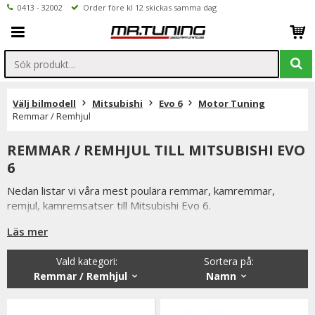
0413 - 32002
Order före kl 12 skickas samma dag
Välj bilmodell
Mitsubishi
Evo 6
Motor Tuning
Remmar / Remhjul
REMMAR / REMHJUL TILL MITSUBISHI EVO
6
Nedan listar vi våra mest poulära remmar, kamremmar,
remjul, kamremsatser till Mitsubishi Evo 6.
Beställer du före klockan 12 skickas ordern samma dag.
Läs mer
Vi på Mr Tuning har själva ett stort intresse för bilstyling &
biltuning, därför vet vi att de produkter vi erbjuder håller
Vald kategori:
Sortera på
:
måttet då vi aldrig skulle erbjuda någonting vi själva inte skulle
Remmar / Remhjul
Namn
välja att använda.
Är du tveksamt på vilken variant du ska välja är du alltid