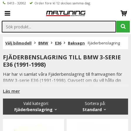
0413 - 32002
Order före kl 12 skickas samma dag
Välj bilmodell
BMW
E36
Bakvagn
Fjäderbenslagring
FJÄDERBENSLAGRING TILL BMW 3-SERIE
E36 (1991-1998)
Här har vi samlat våra Fjäderbenslagring till framvagnen för
BMW 3-serie E36 (1991-1998). Oavsett om du vill hålla din
BMW i toppskick eller uppgradera din väghållning, erbjuder
Läs mer
vårt sortiment ett stort urval av framvagnsprodukter.
Vald kategori:
Sortera på
:
Fjäderbenslagring
Standard