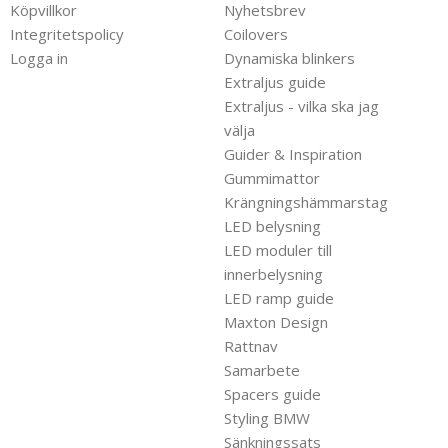
Köpvillkor
Nyhetsbrev
Integritetspolicy
Coilovers
Logga in
Dynamiska blinkers
Extraljus guide
Extraljus - vilka ska jag
välja
Guider & Inspiration
Gummimattor
Krängningshämmarstag
LED belysning
LED moduler till
innerbelysning
LED ramp guide
Maxton Design
Rattnav
Samarbete
Spacers guide
Styling BMW
Sänkningssats