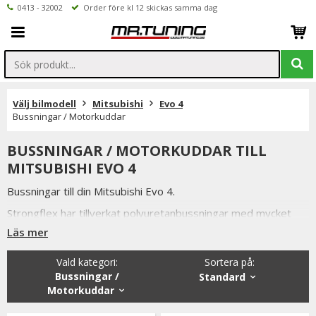
0413 - 32002
Order före kl 12 skickas samma dag
Välj bilmodell
Mitsubishi
Evo 4
Bussningar / Motorkuddar
BUSSNINGAR / MOTORKUDDAR TILL
MITSUBISHI EVO 4
Bussningar till din Mitsubishi Evo 4.
Strongflex har tillverkat polyuretanbussningar med mycket
hög kvalité i över tio år.
Läs mer
Röd polyuretanbussning = Motsvarar original hårdhet (80
Vald kategori:
Sortera på
:
ShA).
Bussningar /
Standard
Lämpar sig som vill förbättra din bils väghållning utan att
Motorkuddar
förstöra komforten.