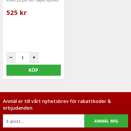
Krävs 2st per bil / Säljes Styckvis
525 kr
KÖP
Anmäl er till vårt nyhetsbrev för rabattkoder &
erbjudanden
ANMÄL MIG