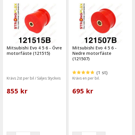
Samt att polyuretanbussningar har betydligt längre livslängd
än original gummibussningar.
Gul polyuretanbussning = Lämpar sig väl till trimmade -samt
tävlingsbilar (90 ShA).
Enda skillnaden mellan färgerna är hårdheten.
Mitsubishi Evo 4 5 6 - Övre
Mitsubishi Evo 4 5 6 -
motorfäste (121515)
Nedre motorfäste
(121507)
(1 st)
Krävs 2st per bil / Säljes Styckvis
Krävs en per bil.
855 kr
695 kr