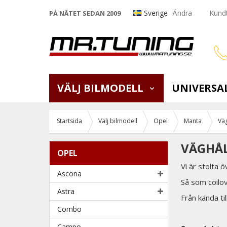
Sverige
Ändra
Kundt
PÅ NÄTET SEDAN 2009
VÄLJ BILMODELL
UNIVERSA
Startsida
Välj bilmodell
Opel
Manta
Väg
VÄGHÅ
OPEL
Vi är stolta 
Ascona
Så som coilo
Astra
Från kända t
Combo
Campo