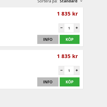
Sortera på
:
Standard
1 835 kr
INFO
KÖP
1 835 kr
INFO
KÖP