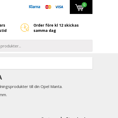
0
ars
Order före kl 12 skickas
stid
samma dag
A
lningsprodukter till din Opel Manta.
 mm.