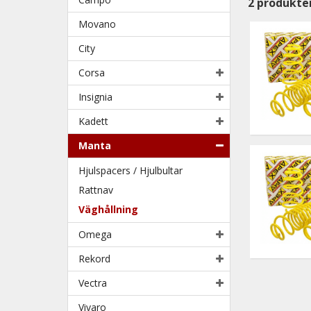
2
produkte
Movano
City
Corsa
Insignia
Kadett
Manta
Hjulspacers / Hjulbultar
Rattnav
Väghållning
Omega
Rekord
Vectra
Vivaro