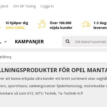
jänst
Om Mr Tuning
Logga in
Vi hjälper dig
Över 100.000
1-3 dag
0413-32002
nöjda kunder
leveran
L
KAMPANJER
hållning
LLNINGSPRODUKTER FÖR OPEL MANT
över att kunna erbjuda våra kunder ett brett sortiment utav väghål
vers, sportchassi, sänkningssatser fjäderbensstag, motorkuddar
illverkare så som XYZ, MTS-Technk, Ta-Technik m.fl