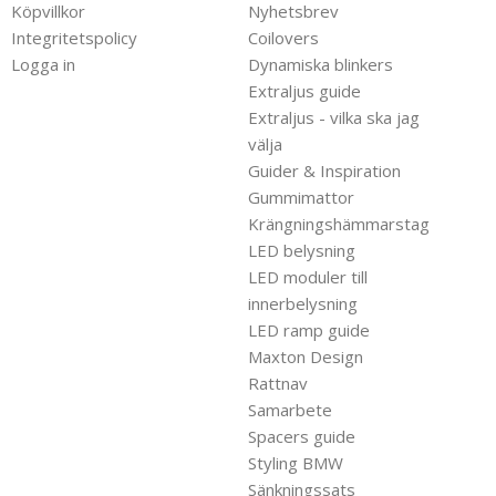
Köpvillkor
Nyhetsbrev
Integritetspolicy
Coilovers
Logga in
Dynamiska blinkers
Extraljus guide
Extraljus - vilka ska jag
välja
Guider & Inspiration
Gummimattor
Krängningshämmarstag
LED belysning
LED moduler till
innerbelysning
LED ramp guide
Maxton Design
Rattnav
Samarbete
Spacers guide
Styling BMW
Sänkningssats