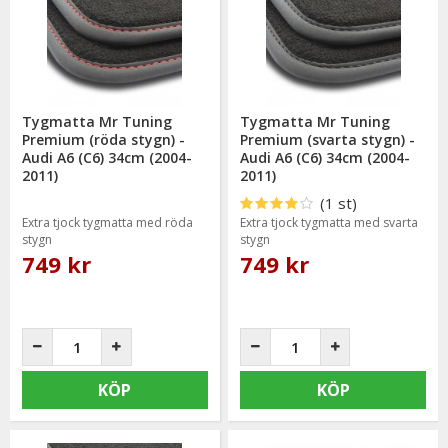
bevisat sig hålla en hög kvalitet och mycket god passform.
Tygmatta Mr Tuning
Tygmatta Mr Tuning
Premium (röda stygn) -
Premium (svarta stygn) -
Audi A6 (C6) 34cm (2004-
Audi A6 (C6) 34cm (2004-
2011)
2011)
(1 st)
Extra tjock tygmatta med röda
Extra tjock tygmatta med svarta
stygn
stygn
749 kr
749 kr
KÖP
KÖP