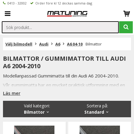
0413 - 32002
Order före kl 12 skickas samma dag
Välj bilmodell
Audi
A6
A6 04-10
Bilmattor
BILMATTOR / GUMMIMATTOR TILL AUDI
A6 2004-2010
Modellanpassad Gummimatta till din Audi A6 2004-2010.
Vår gummimatta har en mycket praktisk utformning med en
förhöjd kant som gör att smuts och vätskor stannar kvar på
Läs mer
mattan och ej rinner ut på bilens golv.
Något som även är mycket praktiskt när man ska tvätta
Vald kategori:
Sortera på
:
mattorna.
Bilmattor
Standard
Bilmattorna i svart utförande är tillverkade utav luktfritt
gummi.
Vi har valt att lagerföra just dessa gummimattorna då de