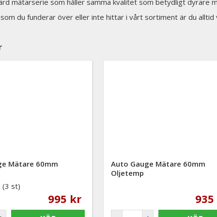
ärd mätarserie som håller samma kvalitet som betydligt dyrare m
som du funderar över eller inte hittar i vårt sortiment är du allti
r
ge Mätare 60mm
Auto Gauge Mätare 60mm
Oljetemp
(3 st)
995 kr
935