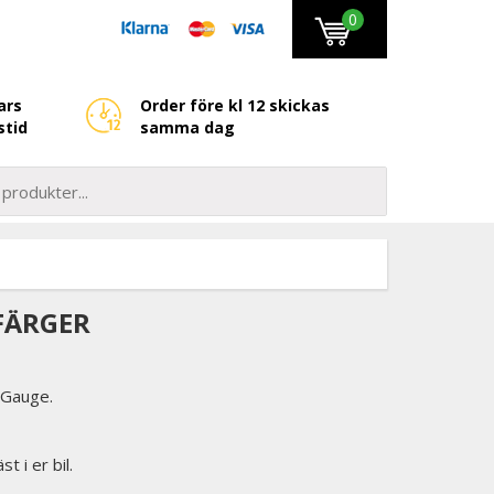
0
ars
Order före kl 12 skickas
stid
samma dag
FÄRGER
 Gauge.
 i er bil.