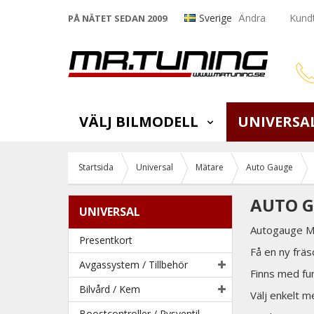
Sverige
Ändra
Kundt
PÅ NÄTET SEDAN 2009
VÄLJ BILMODELL
UNIVERSA
Startsida
Universal
Mätare
Auto Gauge
AUTO G
UNIVERSAL
Autogauge Mä
Presentkort
Få en ny frä
Avgassystem / Tillbehör
Finns med fu
Bilvård / Kem
Välj enkelt m
Boostcontroller / Pysventil