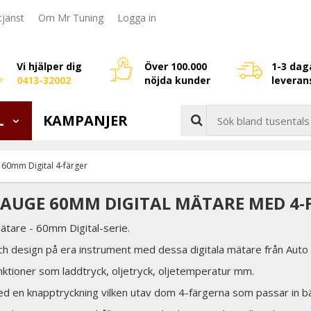
jänst
Om Mr Tuning
Logga in
Vi hjälper dig
Över 100.000
1-3 dag
0413-32002
nöjda kunder
leveran
L
KAMPANJER
60mm Digital 4-färger
AUGE 60MM DIGITAL MÄTARE MED 4-
tare - 60mm Digital-serie.
sch design på era instrument med dessa digitala mätare från Auto
nktioner som laddtryck, oljetryck, oljetemperatur mm.
ed en knapptryckning vilken utav dom 4-färgerna som passar in bäst