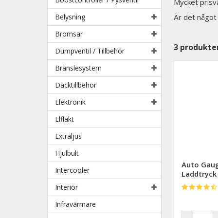
Mycket prisv
Belysning
Är det något 
Bromsar
3
produkte
Dumpventil / Tillbehör
Bränslesystem
Däcktillbehör
Elektronik
Elfläkt
Extraljus
Hjulbult
Auto Gau
Intercooler
Laddtryck
Interiör
Infravärmare