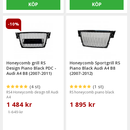
KÖP
KÖP
-10%
Honeycomb grill RS
Honeycomb Sportgrill RS
Design Piano Black PDC -
Piano Black Audi A4 B8
Audi A4 B8 (2007-2011)
(2007-2012)
(4 st)
(1 st)
RS4 Honeycomb design till Audi
RS honeycomb piano black
A4
1 484 kr
1 895 kr
1 649 kr