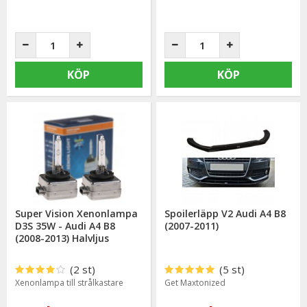
KÖP
KÖP
Super Vision Xenonlampa
Spoilerläpp V2 Audi A4 B8
D3S 35W - Audi A4 B8
(2007-2011)
(2008-2013) Halvljus
(2 st)
(5 st)
Xenonlampa till strålkastare
Get Maxtonized