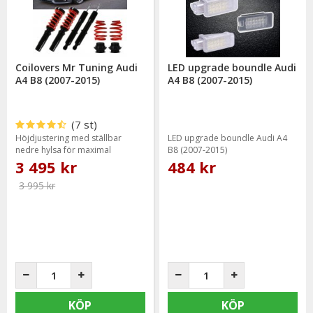
uppgraderingar – noggrant utvalda för att passa Audi A4 B8
årsmodell 2008–2015.
HOS OSS FÅR DU
Coilovers Mr Tuning Audi
LED upgrade boundle Audi
Trendande produkter för Audi A4 B8
A4 B8 (2007-2015)
A4 B8 (2007-2015)
Delar för både sedan och Avant
Styling, belysning och prestandauppgraderingar
(7 st)
Höjdjustering med ställbar
LED upgrade boundle Audi A4
Snabb leverans och personlig support
nedre hylsa för maximal
B8 (2007-2015)
sänkning
3 495 kr
484 kr
3 995 kr
KÖP
KÖP