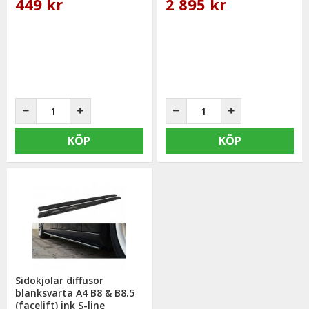
449 kr
2 895 kr
KÖP
KÖP
Sidokjolar diffusor
blanksvarta A4 B8 & B8.5
(facelift) ink S-line