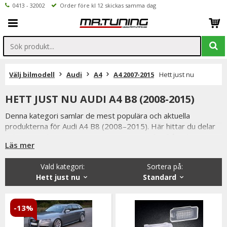
0413 - 32002
Order före kl 12 skickas samma dag
Välj bilmodell
Audi
A4
A4 2007-2015
Hett just nu
HETT JUST NU AUDI A4 B8 (2008-2015)
Denna kategori samlar de mest populära och aktuella
produkterna för Audi A4 B8 (2008–2015). Här hittar du delar
och uppgraderingar som just nu är extra efterfrågade av A4-
Läs mer
ägare som vill förbättra både utseende och funktion.
Audi A4 B8 är en modern och stilren generation med stora
Vald kategori:
Sortera på
:
möjligheter för styling och prestandaförbättringar. Oavsett
Hett just nu
Standard
om du kör sedan eller Avant finns ett brett utbud av
produkter som lyfter bilens helhetsintryck och körupplevelse.
-13%
I sortimentet hittar du allt från LED-belysning och
stylingdetaljer till chassikomponenter och andra populära