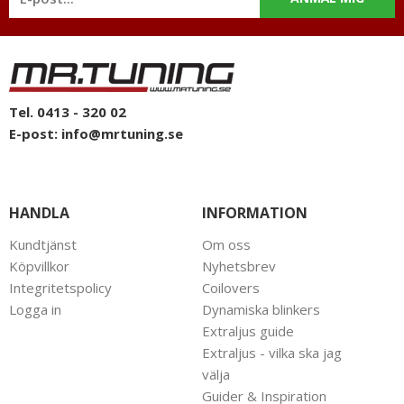
mail: info@mrtuning.se
Tel. 0413 - 320 02
E-post:
info@mrtuning.se
HANDLA
INFORMATION
Kundtjänst
Om oss
Köpvillkor
Nyhetsbrev
Integritetspolicy
Coilovers
Logga in
Dynamiska blinkers
Extraljus guide
Extraljus - vilka ska jag
välja
Guider & Inspiration