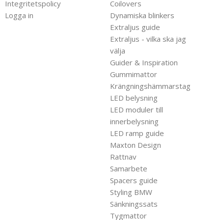
Integritetspolicy
Coilovers
Logga in
Dynamiska blinkers
Extraljus guide
Extraljus - vilka ska jag
välja
Guider & Inspiration
Gummimattor
Krängningshämmarstag
LED belysning
LED moduler till
innerbelysning
LED ramp guide
Maxton Design
Rattnav
Samarbete
Spacers guide
Styling BMW
Sänkningssats
Tygmattor