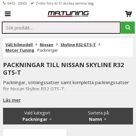
0413 - 32002
Order före kl 12 skickas samma dag
Välj bilmodell
Nissan
Skyline R32 GTS-T
Motor Tuning
Packningar
PACKNINGAR TILL NISSAN SKYLINE R32
GTS-T
Packningar, sotningssatser samt kompletta packningssatser
för Nissan Skyline R32 GTS-T.
Du har alltid 14 dagars returrätt och om du har några frågor
Läs mer
får du gärna kontakta oss då vi själva har ett brinnande
intresse för bilstyling & biltuning och svarar gladeligen på era
Vald kategori:
Sortera på
:
funderingar. På vardagar mellan 09 - 16 kan ni nå oss via
Packningar
Namn
telefon: 0413-32002. Ni når oss även via
mail: info@mrtuning.se