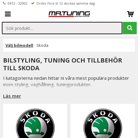
0413 - 32002
Order före kl 12 skickas samma dag
Välj bilmodell
Skoda
BILSTYLING, TUNING OCH TILLBEHÖR
TILL SKODA
I katagorierna nedan hittar ni våra mest populära produkter
inom styling, väghållning, tuningprodukter.
Är det något som du funderar över eller inte hittar i vårt
Läs mer
sortiment är du alltid välkommen att kontakta oss.
Till Skoda.