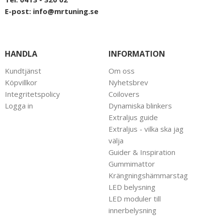
E-post:
info@mrtuning.se
HANDLA
INFORMATION
Kundtjänst
Om oss
Köpvillkor
Nyhetsbrev
Integritetspolicy
Coilovers
Logga in
Dynamiska blinkers
Extraljus guide
Extraljus - vilka ska jag
välja
Guider & Inspiration
Gummimattor
Krängningshämmarstag
LED belysning
LED moduler till
innerbelysning