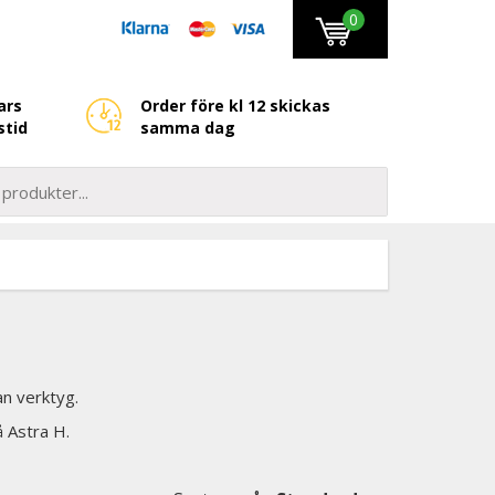
0
ars
Order före kl 12 skickas
stid
samma dag
n verktyg.
å Astra H.