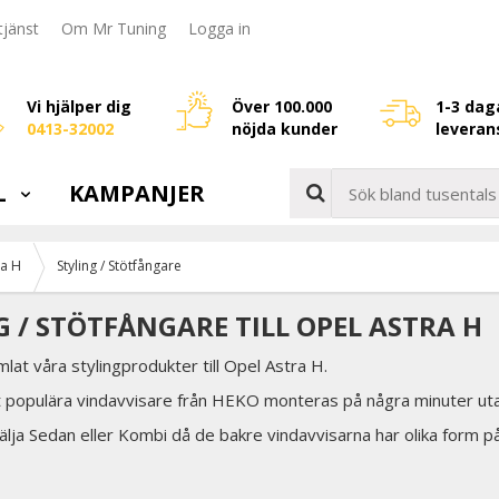
jänst
Om Mr Tuning
Logga in
Vi hjälper dig
Över 100.000
1-3 dag
0413-32002
nöjda kunder
leveran
L
KAMPANJER
ra H
Styling / Stötfångare
G / STÖTFÅNGARE TILL OPEL ASTRA H
mlat våra stylingprodukter till Opel Astra H.
 populära vindavvisare från HEKO monteras på några minuter uta
älja Sedan eller Kombi då de bakre vindavvisarna har olika form p