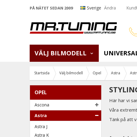
Sverige
Ändra
Kundt
PÅ NÄTET SEDAN 2009
VÄLJ BILMODELL
UNIVERSA
Startsida
Välj bilmodell
Opel
Astra
Ast
STYLIN
OPEL
Här har vi sa
Ascona
Våra extremt
Astra
Tänk på att v
Astra J
Astra K