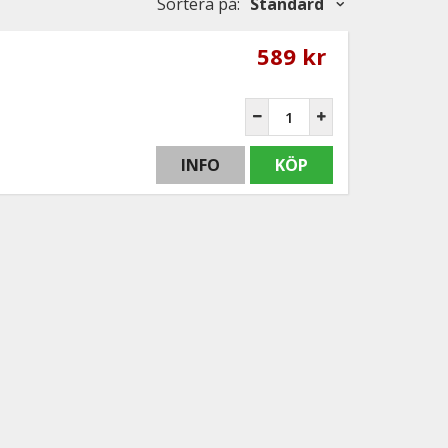
Sortera på
:
Standard
589 kr
INFO
KÖP