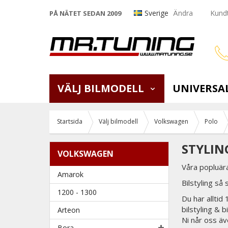
Sverige
Ändra
Kundt
PÅ NÄTET SEDAN 2009
VÄLJ BILMODELL
UNIVERSA
Startsida
Välj bilmodell
Volkswagen
Polo
STYLIN
VOLKSWAGEN
Våra popluär
Amarok
Bilstyling så 
1200 - 1300
Du har alltid
bilstyling & 
Arteon
Ni når oss äv
Bora