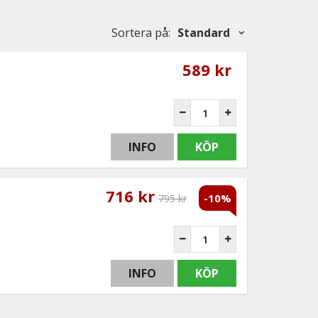
Sortera på
:
Standard
589 kr
INFO
KÖP
716 kr
-10%
795 kr
INFO
KÖP