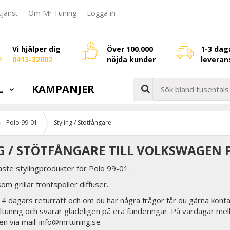
jänst
Om Mr Tuning
Logga in
Vi hjälper dig
Över 100.000
1-3 dag
0413-32002
nöjda kunder
leveran
L
KAMPANJER
Polo 99-01
Styling / Stötfångare
G / STÖTFÅNGARE TILL VOLKSWAGEN P
aste stylingprodukter för Polo 99-01.
som grillar frontspoiler diffuser.
 14 dagars returrätt och om du har några frågor får du gärna konta
biltuning och svarar gladeligen på era funderingar. På vardagar mel
en via mail: info@mrtuning.se