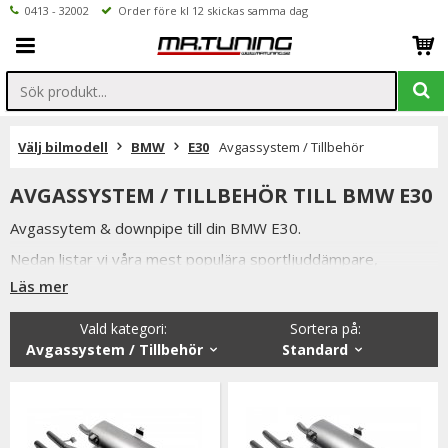
0413 - 32002
Order före kl 12 skickas samma dag
Välj bilmodell
BMW
E30
Avgassystem / Tillbehör
AVGASSYSTEM / TILLBEHÖR TILL BMW E30
Avgassytem & downpipe till din BMW E30.
Nedan listar vi våra mest populära sportljuddämpare,
sportavgassystem samt downpipe till BMW E30.
Läs mer
Vi håller alltid konkurrenskraftiga priser utan att tumma på
Vald kategori:
Sortera på
:
kvaliteten hos på produkterna & vi strävar alltid efter att
Avgassystem / Tillbehör
Standard
erbjuda en så god service som möjligt samt snabba
leveranser. Ordrar lagda före kl 12.00 skickas samma dag.