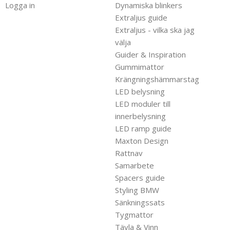
Logga in
Dynamiska blinkers
Extraljus guide
Extraljus - vilka ska jag
välja
Guider & Inspiration
Gummimattor
Krängningshämmarstag
LED belysning
LED moduler till
innerbelysning
LED ramp guide
Maxton Design
Rattnav
Samarbete
Spacers guide
Styling BMW
Sänkningssats
Tygmattor
Tävla & Vinn