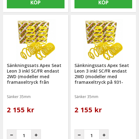
KÖP
KÖP
Sänkningssats Apex Seat
Sänkningssats Apex Seat
Leon 3 inkl SC/FR endast
Leon 3 inkl SC/FR endast
2WD (modeller med
2WD (modeller med
framaxeltryck från
framaxeltryck på 931-
1011kg) 2013- Torson
1010kg) 2013-
Sänker 35mm
Sänker 35mm
2 155 kr
2 155 kr