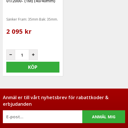
01/2000- (1M) (40/40mm)
Sänker Fram: 35mm Bak: 35mm.
2 095 kr
KÖP
Anmäl er till vårt nyhetsbrev för rabattkoder &
erbjudanden
ANMÄL MIG