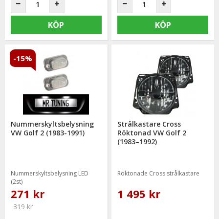
KÖP
KÖP
-15%
Nummerskyltsbelysning
Strålkastare Cross
VW Golf 2 (1983-1991)
Röktonad VW Golf 2
(1983–1992)
Nummerskyltsbelysning LED
Röktonade Cross strålkastare
(2st)
271 kr
1 495 kr
319 kr