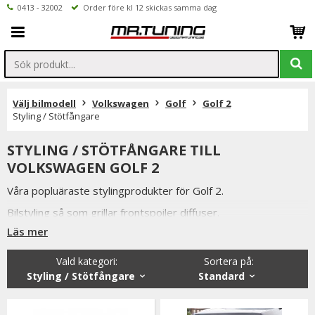
0413 - 32002
Order före kl 12 skickas samma dag
Välj bilmodell
Volkswagen
Golf
Golf 2
Styling / Stötfångare
STYLING / STÖTFÅNGARE TILL
VOLKSWAGEN GOLF 2
Våra popluäraste stylingprodukter för Golf 2.
Bilstyling så som grillar frontspoiler diffuser.
Läs mer
Du har alltid 14 dagars returrätt och om du har några frågor
får du gärna kontakta oss då vi själva har ett brinnande
Vald kategori:
Sortera på
:
intresse för bilstyling & biltuning och svarar gladeligen på era
Styling / Stötfångare
Standard
funderingar. På vardagar mellan 09 - 16 kan ni nå oss via
telefon: 0413-32002. Ni når oss även via
mail: info@mrtuning.se