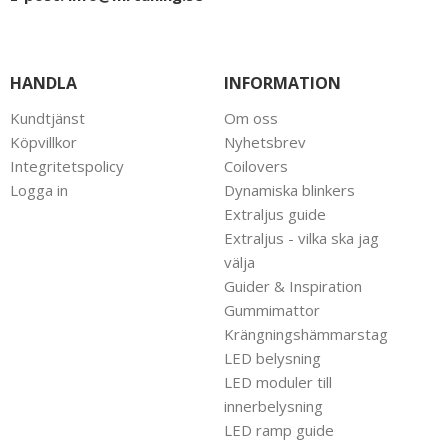
HANDLA
INFORMATION
Kundtjänst
Om oss
Köpvillkor
Nyhetsbrev
Integritetspolicy
Coilovers
Logga in
Dynamiska blinkers
Extraljus guide
Extraljus - vilka ska jag
välja
Guider & Inspiration
Gummimattor
Krängningshämmarstag
LED belysning
LED moduler till
innerbelysning
LED ramp guide