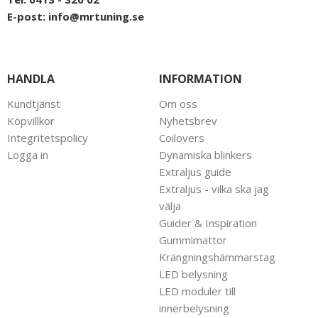
E-post:
info@mrtuning.se
HANDLA
INFORMATION
Kundtjänst
Om oss
Köpvillkor
Nyhetsbrev
Integritetspolicy
Coilovers
Logga in
Dynamiska blinkers
Extraljus guide
Extraljus - vilka ska jag
välja
Guider & Inspiration
Gummimattor
Krängningshämmarstag
LED belysning
LED moduler till
innerbelysning