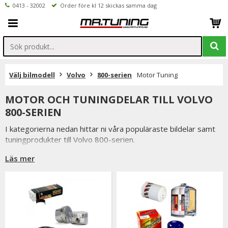
0413 - 32002
Order före kl 12 skickas samma dag
Välj bilmodell
Volvo
800-serien
Motor Tuning
MOTOR OCH TUNINGDELAR TILL VOLVO
800-SERIEN
I kategorierna nedan hittar ni våra populäraste bildelar samt
tuningprodukter till Volvo 800-serien.
Är det ni undrar över eller saknar i vårt sortiment är ni
Läs mer
välkomna att kontakta oss.
Inne på valfri produktsidan hittar ni ett formulär för att enkelt
ställa en fråga.