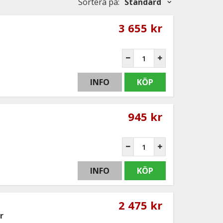
Sortera på
:
Standard
3 655 kr
INFO
KÖP
945 kr
INFO
KÖP
2 475 kr
r