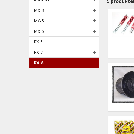
5
produkte
MX-3
MX-5
MX-6
RX-5
RX-7
RX-8