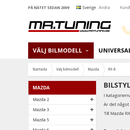
Sverige
Ändra
Kundt
PÅ NÄTET SEDAN 2009
VÄLJ BILMODELL
UNIVERSA
Startsida
Välj bilmodell
Mazda
RX-8
BILSTY
MAZDA
I katagoriern
Mazda 2
Är det något 
Mazda 3
Till Mazda RX
Mazda 5
Mazda 6