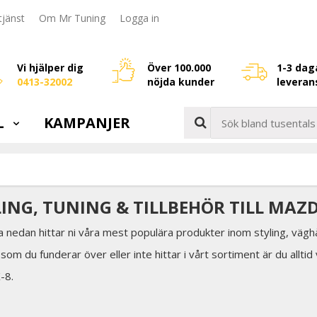
jänst
Om Mr Tuning
Logga in
Vi hjälper dig
Över 100.000
1-3 dag
0413-32002
nöjda kunder
leveran
L
KAMPANJER
LING, TUNING & TILLBEHÖR TILL MAZD
a nedan hittar ni våra mest populära produkter inom styling, väghå
som du funderar över eller inte hittar i vårt sortiment är du allti
-8.