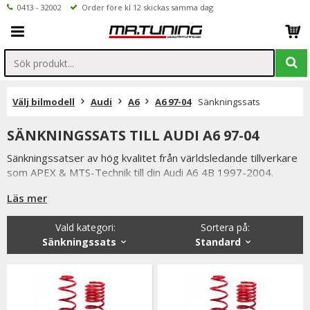
0413 - 32002
Order före kl 12 skickas samma dag
Välj bilmodell
Audi
A6
A6 97-04
Sänkningssats
SÄNKNINGSSATS TILL AUDI A6 97-04
Sänkningssatser av hög kvalitet från världsledande tillverkare
som APEX & MTS-Technik till din Audi A6 4B 1997-2004.
Våra sänkningssatser är tillverkade för att ge din A6 bättre
Läs mer
väghållning men på produkterna ger även din bil ett
personligare & sportigare utseende.
Vald kategori:
Sortera på
:
Vi har även ett brett utbud av coilovers till Audi A6.
Sänkningssats
Standard
Vi håller alltid konkurrenskraftiga priser utan att tumma på
kvaliteten hos på produkterna & vi strävar alltid efter att
erbjuda en så god service som möjligt samt snabba
leveranser. Ordrar lagda före kl 12.00 skickas samma dag.