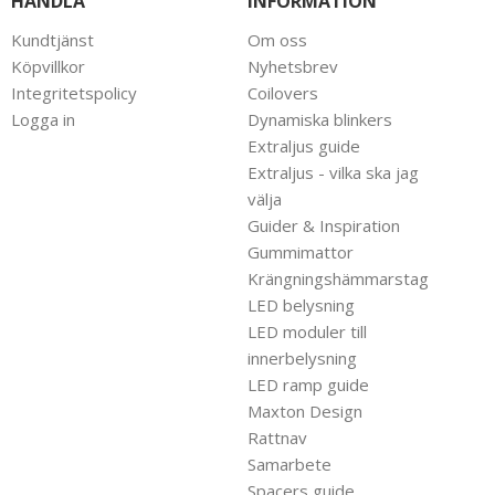
HANDLA
INFORMATION
Kundtjänst
Om oss
Köpvillkor
Nyhetsbrev
Integritetspolicy
Coilovers
Logga in
Dynamiska blinkers
Extraljus guide
Extraljus - vilka ska jag
välja
Guider & Inspiration
Gummimattor
Krängningshämmarstag
LED belysning
LED moduler till
innerbelysning
LED ramp guide
Maxton Design
Rattnav
Samarbete
Spacers guide