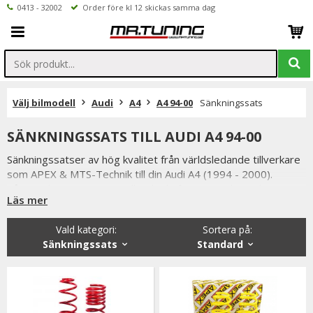
0413 - 32002
Order före kl 12 skickas samma dag
Välj bilmodell
Audi
A4
A4 94-00
Sänkningssats
SÄNKNINGSSATS TILL AUDI A4 94-00
Sänkningssatser av hög kvalitet från världsledande tillverkare
som APEX & MTS-Technik till din Audi A4 (1994 - 2000).
Våra sänkningssatser är tillverkade för att ge din Audi A4
Läs mer
bättre väghållning men sänkningssatserna ger även din bil ett
personligare & sportigare utseende.
Vald kategori:
Sortera på
:
Vi erbjuder även coilovers från välkända XYZ vilket är oerhört
Sänkningssats
Standard
prisvärda coilovers. XYZ är relativt nya på den svenska
marknaden men är ett etablerat bolag med många års
erfarenhet.
Vi håller alltid konkurrenskraftiga priser utan att tumma på