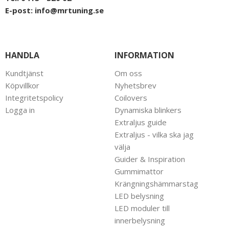
E-post:
info@mrtuning.se
HANDLA
INFORMATION
Kundtjänst
Om oss
Köpvillkor
Nyhetsbrev
Integritetspolicy
Coilovers
Logga in
Dynamiska blinkers
Extraljus guide
Extraljus - vilka ska jag
välja
Guider & Inspiration
Gummimattor
Krängningshämmarstag
LED belysning
LED moduler till
innerbelysning