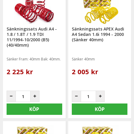
kvaliteten hos sänkningssatserna & vi strävar alltid efter att
erbjuda en så god service som möjligt samt snabba
leveranser. Ordrar lagda före kl 12.00 skickas samma dag.
Sänkningssats Audi A4 -
Sänkningssats APEX Audi
1.8 / 1.8T / 1.9 TDI
A4 Sedan 1.6i 1994 - 2000
11/1994-10/2000 (B5)
(Sänker 40mm)
(40/40mm)
Sänker Fram: 40mm Bak: 40mm.
Sänker 40mm
2 225 kr
2 005 kr
KÖP
KÖP