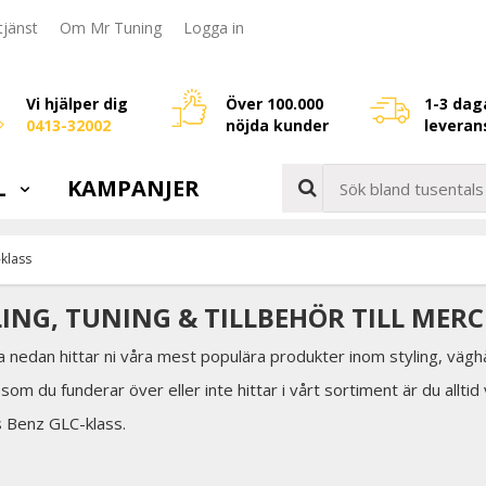
jänst
Om Mr Tuning
Logga in
Vi hjälper dig
Över 100.000
1-3 dag
0413-32002
nöjda kunder
leveran
L
KAMPANJER
klass
LING, TUNING & TILLBEHÖR TILL MER
a nedan hittar ni våra mest populära produkter inom styling, väghå
som du funderar över eller inte hittar i vårt sortiment är du allti
s Benz GLC-klass.