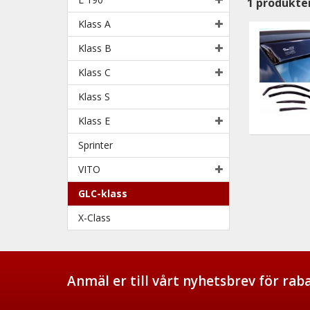
1
produkte
Klass A
Klass B
Klass C
Klass S
Klass E
Sprinter
VITO
GLC-klass
X-Class
Anmäl er till vårt nyhetsbrev för ra