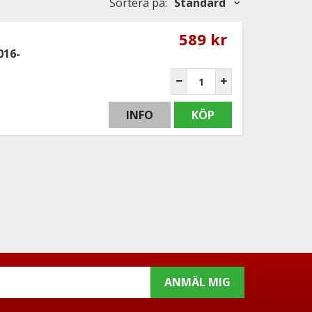
Sortera på
:
Standard
589 kr
016-
INFO
KÖP
ANMÄL MIG