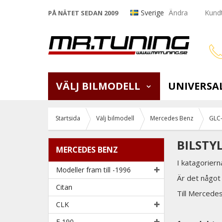
Sverige
Ändra
Kundt
PÅ NÄTET SEDAN 2009
VÄLJ BILMODELL
UNIVERSA
Startsida
Välj bilmodell
Mercedes Benz
GLC-
BILSTY
MERCEDES BENZ
I katagoriern
Modeller fram till -1996
Är det något 
Citan
Till Mercede
CLK
E 190