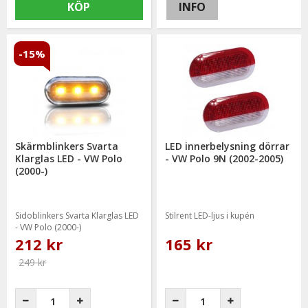
KÖP
INFO
-15%
Skärmblinkers Svarta
LED innerbelysning dörrar
Klarglas LED - VW Polo
- VW Polo 9N (2002-2005)
(2000-)
Sidoblinkers Svarta Klarglas LED
Stilrent LED-ljus i kupén
- VW Polo (2000-)
212 kr
165 kr
249 kr