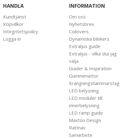
HANDLA
INFORMATION
Kundtjänst
Om oss
Köpvillkor
Nyhetsbrev
Integritetspolicy
Coilovers
Logga in
Dynamiska blinkers
Extraljus guide
Extraljus - vilka ska jag
välja
Guider & Inspiration
Gummimattor
Krängningshämmarstag
LED belysning
LED moduler till
innerbelysning
LED ramp guide
Maxton Design
Rattnav
Samarbete