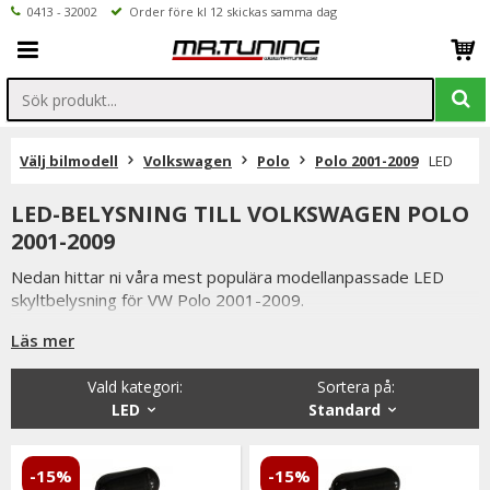
0413 - 32002
Order före kl 12 skickas samma dag
Välj bilmodell
Volkswagen
Polo
Polo 2001-2009
LED
LED-BELYSNING TILL VOLKSWAGEN POLO
2001-2009
Nedan hittar ni våra mest populära modellanpassade LED
skyltbelysning för VW Polo 2001-2009.
Är det något ni undrar över eller saknar i vårt sortiment ser vi
Läs mer
fram emot att ni kontaktar oss.
Vald kategori:
Sortera på
:
Ni når oss på 041332002 (vardagar 9-16) eller per mail
LED
Standard
info@mrtuning.se
-15%
-15%